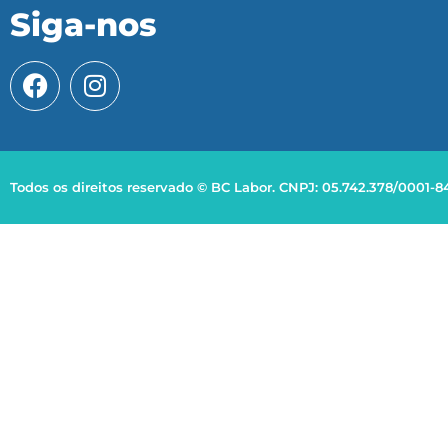
Siga-nos
Todos os direitos reservado © BC Labor. CNPJ: 05.742.378/0001-8