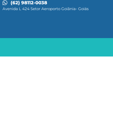
(62) 98112-0038
Avenida L 424 Setor Aeroporto Goiânia- Goiás