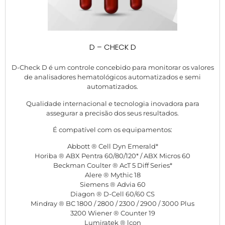
D – CHECK D
D-Check D é um controle concebido para monitorar os valores
de analisadores hematológicos automatizados e semi
automatizados.
Qualidade internacional e tecnologia inovadora para
assegurar a precisão dos seus resultados.
É compatível com os equipamentos:
Abbott ® Cell Dyn Emerald*
Horiba ® ABX Pentra 60/80/120* / ABX Micros 60
Beckman Coulter ® AcT 5 Diff Series*
Alere ® Mythic 18
Siemens ® Advia 60
Diagon ® D-Cell 60/60 CS
Mindray ® BC 1800 / 2800 / 2300 / 2900 / 3000 Plus
3200 Wiener ® Counter 19
Lumiratek ® lcon