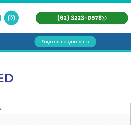
(62) 3223-0578
Faça seu orçamento
ED
5