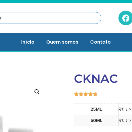
Início
Quem somos
Contato
CKNAC
25ML
R1: 1 x
50ML
R1: 1 x