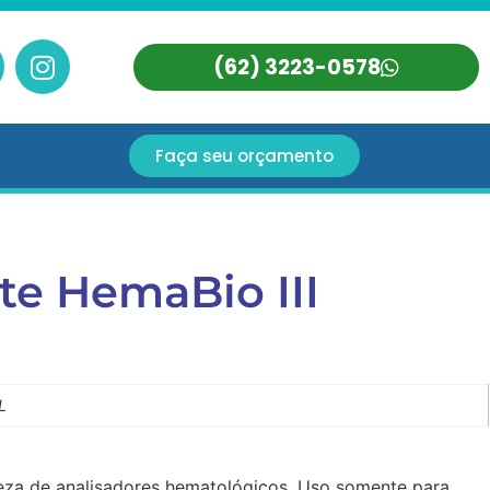
(62) 3223-0578
Faça seu orçamento
te HemaBio III
L
eza de analisadores hematológicos. Uso somente para