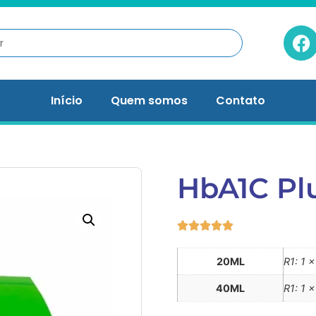
Início
Quem somos
Contato
HbA1C Pl
20ML
R1: 1 
40ML
R1: 1 