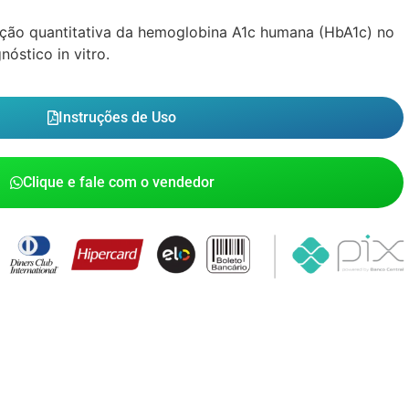
ação quantitativa da hemoglobina A1c humana (HbA1c) no
óstico in vitro.
Instruções de Uso
Clique e fale com o vendedor