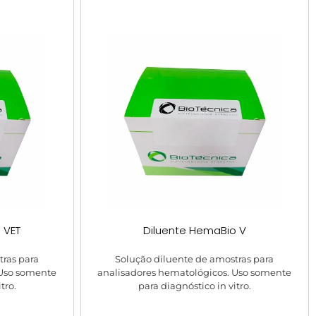
I VET
Diluente HemaBio V
tras para
Solução diluente de amostras para
 Uso somente
analisadores hematológicos. Uso somente
tro.
para diagnóstico in vitro.