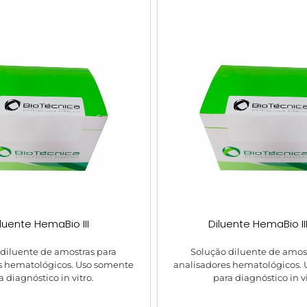
luente HemaBio III
Diluente HemaBio II
diluente de amostras para
Solução diluente de amos
s hematológicos. Uso somente
analisadores hematológicos.
a diagnóstico in vitro.
para diagnóstico in vi