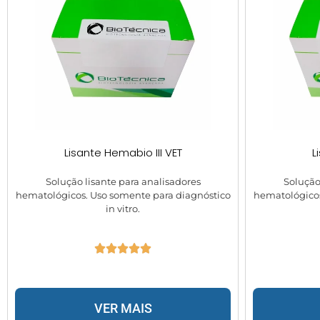
Lisante Hemabio III VET
L
Solução lisante para analisadores
Solução
hematológicos. Uso somente para diagnóstico
hematológicos
in vitro.
VER MAIS